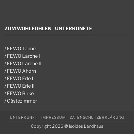
ZUM WOHLFÜHLEN - UNTERKÜNFTE
/
FEWO Tanne
/
FEWO Lärche I
/
FEWO Lärche II
/
FEWO Ahorn
/
FEWO Erle I
/
FEWO Erle II
/
FEWO Birke
/
Gästezimmer
UNTERKUNFT
IMPRESSUM
DATENSCHUTZERKLÄRUNG
Copyright 2026 © Isoldes Landhaus