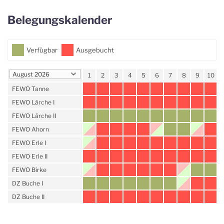
Belegungskalender
Verfügbar
Ausgebucht
1
2
3
4
5
6
7
8
9
10
FEWO Tanne
FEWO Lärche I
FEWO Lärche II
FEWO Ahorn
FEWO Erle I
FEWO Erle II
FEWO Birke
DZ Buche I
DZ Buche II